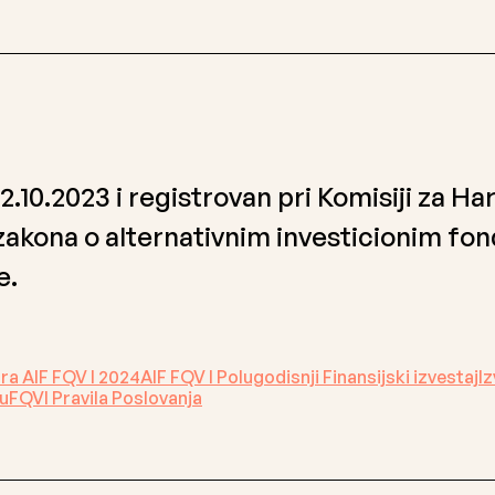
.10.2023 i registrovan pri Komisiji za Ha
zakona o alternativnim investicionim fon
e.
ora AIF FQV I 2024
AIF FQV I Polugodisnji Finansijski izvestaj
Iz
nu
FQVI Pravila Poslovanja