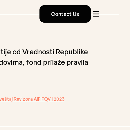
Contact Us
rtije od Vrednosti Republike
dovima, fond prilaže pravila
veštaj Revizora AIF FQV I 2023