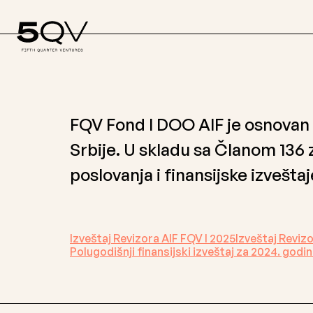
FQV Fond I DOO AIF je osnovan 2
Srbije. U skladu sa Članom 136 
poslovanja i finansijske izveštaj
Izveštaj Revizora AIF FQV I 2025
Izveštaj Reviz
Polugodišnji finansijski izveštaj za 2024. godi